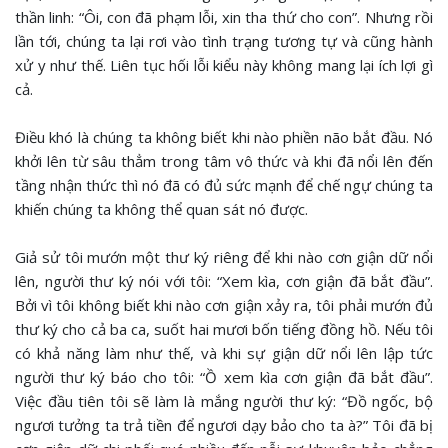
thần linh: “Ôi, con đã phạm lỗi, xin tha thứ cho con”. Nhưng rồi
lần tới, chúng ta lại rơi vào tình trạng tương tự và cũng hành
xử y như thế. Liên tục hối lỗi kiểu này không mang lại ích lợi gì
cả.
Điều khó là chúng ta không biết khi nào phiền não bắt đầu. Nó
khởi lên từ sâu thẳm trong tâm vô thức và khi đã nổi lên đến
tầng nhận thức thì nó đã có đủ sức mạnh để chế ngự chúng ta
khiến chúng ta không thể quan sát nó được.
Giả sử tôi mướn một thư ký riêng để khi nào cơn giận dữ nổi
lên, người thư ký nói với tôi: “Xem kìa, cơn giận đã bắt đầu”.
Bởi vì tôi không biết khi nào cơn giận xảy ra, tôi phải mướn đủ
thư ký cho cả ba ca, suốt hai mươi bốn tiếng đồng hồ. Nếu tôi
có khả năng làm như thế, và khi sự giận dữ nổi lên lập tức
người thư ký báo cho tôi: “Ồ xem kìa cơn giận đã bắt đầu”.
Việc đầu tiên tôi sẽ làm là mắng người thư ký: “Đồ ngốc, bộ
ngươi tưởng ta trả tiền để ngươi dạy bảo cho ta à?” Tôi đã bị