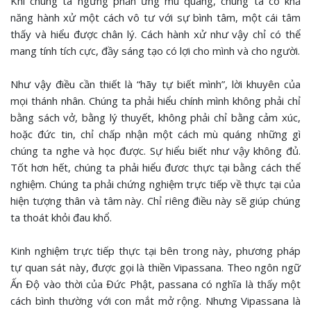
Khi chúng ta ngừng phản ứng mù quáng, chúng ta có khả
năng hành xử một cách vô tư với sự bình tâm, một cái tâm
thấy và hiểu được chân lý. Cách hành xử như vậy chỉ có thể
mang tính tích cực, đầy sáng tạo có lợi cho mình và cho người.
Như vậy điều cần thiết là “hãy tự biết mình”, lời khuyên của
mọi thánh nhân. Chúng ta phải hiểu chính mình không phải chỉ
bằng sách vở, bằng lý thuyết, không phải chỉ bằng cảm xúc,
hoặc đức tin, chỉ chấp nhận một cách mù quáng những gì
chúng ta nghe và học được. Sự hiểu biết như vậy không đủ.
Tốt hơn hết, chúng ta phải hiểu đươc thực tại bằng cách thể
nghiệm. Chúng ta phải chứng nghiệm trực tiếp về thực tại của
hiện tượng thân và tâm này. Chỉ riêng điều này sẽ giúp chúng
ta thoát khỏi đau khổ.
Kinh nghiệm trực tiếp thực tại bên trong này, phương pháp
tự quan sát này, được gọi là thiền Vipassana. Theo ngôn ngữ
Ấn Độ vào thời của Đức Phật, passana có nghĩa là thấy một
cách bình thường với con mắt mở rộng. Nhưng Vipassana là