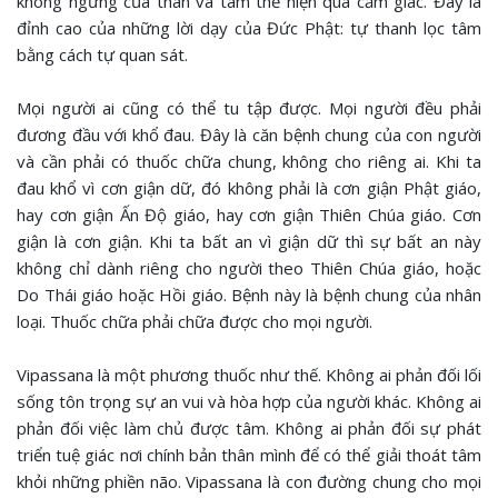
không ngừng của thân và tâm thể hiện qua cảm giác. Đây là
đỉnh cao của những lời dạy của Đức Phật: tự thanh lọc tâm
bằng cách tự quan sát.
Mọi người ai cũng có thể tu tập được. Mọi người đều phải
đương đầu với khổ đau. Đây là căn bệnh chung của con người
và cần phải có thuốc chữa chung, không cho riêng ai. Khi ta
đau khổ vì cơn giận dữ, đó không phải là cơn giận Phật giáo,
hay cơn giận Ấn Độ giáo, hay cơn giận Thiên Chúa giáo. Cơn
giận là cơn giận. Khi ta bất an vì giận dữ thì sự bất an này
không chỉ dành riêng cho người theo Thiên Chúa giáo, hoặc
Do Thái giáo hoặc Hồi giáo. Bệnh này là bệnh chung của nhân
loại. Thuốc chữa phải chữa được cho mọi người.
Vipassana là một phương thuốc như thế. Không ai phản đối lối
sống tôn trọng sự an vui và hòa hợp của người khác. Không ai
phản đối việc làm chủ được tâm. Không ai phản đối sự phát
triển tuệ giác nơi chính bản thân mình để có thể giải thoát tâm
khỏi những phiền não. Vipassana là con đường chung cho mọi