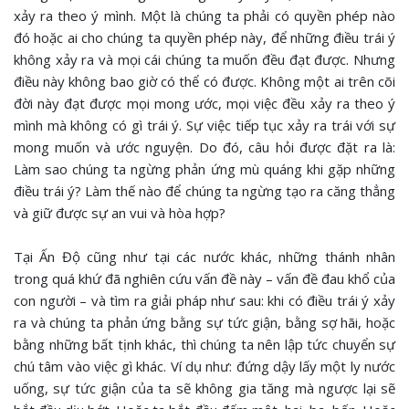
xảy ra theo ý mình. Một là chúng ta phải có quyền phép nào
đó hoặc ai cho chúng ta quyền phép này, để những điều trái ý
không xảy ra và mọi cái chúng ta muốn đều đạt được. Nhưng
điều này không bao giờ có thể có được. Không một ai trên cõi
đời này đạt được mọi mong ước, mọi việc đều xảy ra theo ý
mình mà không có gì trái ý. Sự việc tiếp tục xảy ra trái với sự
mong muốn và ước nguyện. Do đó, câu hỏi được đặt ra là:
Làm sao chúng ta ngừng phản ứng mù quáng khi gặp những
điều trái ý? Làm thế nào để chúng ta ngừng tạo ra căng thẳng
và giữ được sự an vui và hòa hợp?
Tại Ấn Độ cũng như tại các nước khác, những thánh nhân
trong quá khứ đã nghiên cứu vấn đề này – vấn đề đau khổ của
con người – và tìm ra giải pháp như sau: khi có điều trái ý xảy
ra và chúng ta phản ứng bằng sự tức giận, bằng sợ hãi, hoặc
bằng những bất tịnh khác, thì chúng ta nên lập tức chuyển sự
chú tâm vào việc gì khác. Ví dụ như: đứng dậy lấy một ly nước
uống, sự tức giận của ta sẽ không gia tăng mà ngược lại sẽ