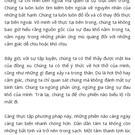
chúng ta chỉ nhìn bên ngoài mà quên đi sự thật bên trong.
Chúng ta luôn luôn tìm kiếm bên ngoài về nguyên nhân của
những bất hạnh. Chúng ta luôn luôn đổ lỗi và cố thay đổi thực
tại bên ngoài. Vô minh về thực tại bên trong, chúng ta không
bao giờ hiểu rằng nguồn gốc của sự đau khổ nằm trong ta,
nằm ngay trong những phản ứng mù quáng đối với những
cảm giác dễ chịu hoặc khó chịu.
Bây giờ, với sự tập luyện, chúng ta có thể thấy được mặt kia
của đồng xu. Chúng ta có thể ý thức về hơi thở của mình,
cũng như những gì đang xảy ra trong thân. Dù là hơi thở hay
cảm giác, chúng ta chỉ quan sát chúng mà không đánh mất sự
bình tâm. Chúng ta ngừng phản ứng, ngừng gia tăng sự đau
khổ của mình. Trái lại, chúng ta để cho phiền não biểu lộ rồi
mất đi.
Càng thực tập phương pháp này, những phiền não càng ngày
càng tan biến nhanh chóng hơn. Dần dần tâm ta không còn
những bất tịnh và trở nên trong sạch. Một tâm thanh tịnh lúc