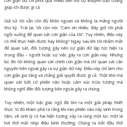
cơn giận dữ chi phối quá nhiều đến nỗi sự khuyên bảo chẳng
giúp ích được gì cả.
Giả sử tôi vẫn còn đủ khôn ngoan và không la mắng người
thư ký. Trái lại, tôi còn nói: “Cám ơn nhiều. Bây giờ tôi phải
ngồi xuống để quan sát cơn giận của tôi”. Tuy nhiên, điều này
có thể thực hiện được hay không? Ngay sau khi tôi nhắm mắt
để quan sát, đối tượng gây nên sự giận dữ lập tức hiện ra
trong đầu – người hoặc sự việc gây ra cơn giận này. Nhưng
lúc đó tôi không quan sát chính cơn giận mà chỉ quan sát căn
nguyên bên ngoài gây ra sự giận dữ này. Điều này chỉ làm cho
cơn giận gia tăng và chẳng giải quyết được gì cả. Thật khó mà
quan sát bất cứ phiền não hoặc cảm xúc trừu tượng mà
không nghĩ đến đối tượng bên ngoài gây ra chúng.
Tuy nhiên, một bậc giác ngộ đã tìm ra một giải pháp thiết
thực. Vị đó khám phá ra rằng khi nào phiền não nảy sinh trong
tâm, về sinh lý có hai hiện tượng xảy ra cùng một lúc: một là
hơi thở mất nhịp điệu bình thường. Chúng ta bắt đầu thở