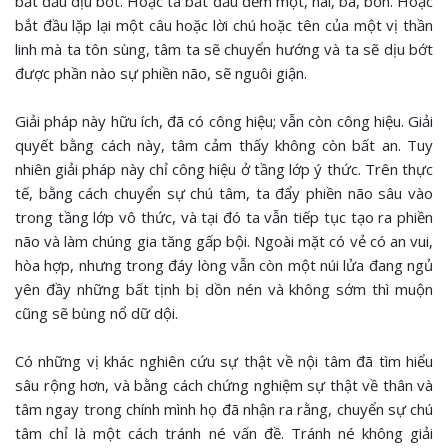
bắt đầu dịu bớt. Hoặc ta bắt đầu đếm một, hai, ba, bốn. Hoặc
bắt đầu lặp lại một câu hoặc lời chú hoặc tên của một vị thần
linh mà ta tôn sùng, tâm ta sẽ chuyển hướng và ta sẽ dịu bớt
được phần nào sự phiền não, sẽ nguôi giận.
Giải pháp này hữu ích, đã có công hiệu; vẫn còn công hiệu. Giải
quyết bằng cách này, tâm cảm thấy không còn bất an. Tuy
nhiên giải pháp này chỉ công hiệu ở tầng lớp ý thức. Trên thực
tế, bằng cách chuyển sự chú tâm, ta đẩy phiền não sâu vào
trong tầng lớp vô thức, và tại đó ta vẫn tiếp tục tạo ra phiền
não và làm chúng gia tăng gấp bội. Ngoài mặt có vẻ có an vui,
hòa hợp, nhưng trong đáy lòng vẫn còn một núi lửa đang ngủ
yên đầy những bất tịnh bị dồn nén và không sớm thì muộn
cũng sẽ bùng nổ dữ dội.
Có những vị khác nghiên cứu sự thật về nội tâm đã tìm hiểu
sâu rộng hơn, và bằng cách chứng nghiệm sự thật về thân và
tâm ngay trong chính mình họ đã nhận ra rằng, chuyển sự chú
tâm chỉ là một cách tránh né vấn đề. Tránh né không giải