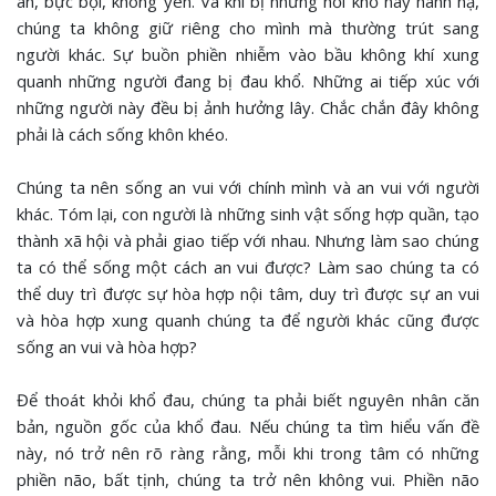
an, bực bội, không yên. Và khi bị những nỗi khổ này hành hạ,
chúng ta không giữ riêng cho mình mà thường trút sang
người khác. Sự buồn phiền nhiễm vào bầu không khí xung
quanh những người đang bị đau khổ. Những ai tiếp xúc với
những người này đều bị ảnh hưởng lây. Chắc chắn đây không
phải là cách sống khôn khéo.
Chúng ta nên sống an vui với chính mình và an vui với người
khác. Tóm lại, con người là những sinh vật sống hợp quần, tạo
thành xã hội và phải giao tiếp với nhau. Nhưng làm sao chúng
ta có thể sống một cách an vui được? Làm sao chúng ta có
thể duy trì được sự hòa hợp nội tâm, duy trì được sự an vui
và hòa hợp xung quanh chúng ta để người khác cũng được
sống an vui và hòa hợp?
Để thoát khỏi khổ đau, chúng ta phải biết nguyên nhân căn
bản, nguồn gốc của khổ đau. Nếu chúng ta tìm hiểu vấn đề
này, nó trở nên rõ ràng rằng, mỗi khi trong tâm có những
phiền não, bất tịnh, chúng ta trở nên không vui. Phiền não