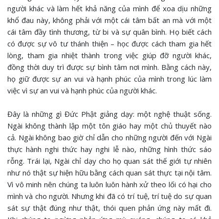
người khác và làm hết khả năng của mình để xoa dịu những
khổ đau này, không phải với một cái tâm bất an mà với một
cái tâm đầy tình thương, từ bi và sự quân bình. Họ biết cách
có được sự vô tư thánh thiện – học được cách tham gia hết
lòng, tham gia nhiệt thành trong việc giúp đỡ người khác,
đồng thời duy trì được sự bình tâm nơi mình. Bằng cách này,
họ giữ được sự an vui và hạnh phúc của mình trong lúc làm
việc vì sự an vui và hạnh phúc của người khác.
Đây là những gì Đức Phật giảng dạy: một nghệ thuật sống.
Ngài không thành lập một tôn giáo hay một chủ thuyết nào
cả. Ngài không bao giờ chỉ dẫn cho những người đến với Ngài
thực hành nghi thức hay nghi lễ nào, những hình thức sáo
rỗng. Trái lại, Ngài chỉ dạy cho họ quan sát thế giới tự nhiên
như nó thật sự hiện hữu bằng cách quan sát thực tại nội tâm.
Vì vô minh nên chúng ta luôn luôn hành xử theo lối có hại cho
mình và cho người. Nhưng khi đã có trí tuệ, trí tuệ do sự quan
sát sự thật đúng như thật, thói quen phản ứng này mất đi.