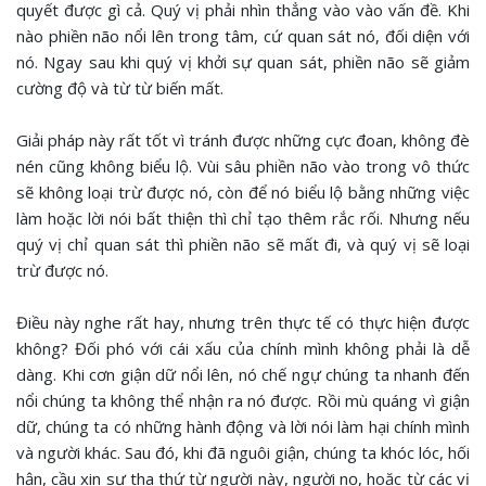
quyết được gì cả. Quý vị phải nhìn thẳng vào vào vấn đề. Khi
nào phiền não nổi lên trong tâm, cứ quan sát nó, đối diện với
nó. Ngay sau khi quý vị khởi sự quan sát, phiền não sẽ giảm
cường độ và từ từ biến mất.
Giải pháp này rất tốt vì tránh được những cực đoan, không đè
nén cũng không biểu lộ. Vùi sâu phiền não vào trong vô thức
sẽ không loại trừ được nó, còn để nó biểu lộ bằng những việc
làm hoặc lời nói bất thiện thì chỉ tạo thêm rắc rối. Nhưng nếu
quý vị chỉ quan sát thì phiền não sẽ mất đi, và quý vị sẽ loại
trừ được nó.
Điều này nghe rất hay, nhưng trên thực tế có thực hiện được
không? Đối phó với cái xấu của chính mình không phải là dễ
dàng. Khi cơn giận dữ nổi lên, nó chế ngự chúng ta nhanh đến
nổi chúng ta không thể nhận ra nó được. Rồi mù quáng vì giận
dữ, chúng ta có những hành động và lời nói làm hại chính mình
và người khác. Sau đó, khi đã nguôi giận, chúng ta khóc lóc, hối
hận, cầu xin sự tha thứ từ người này, người nọ, hoặc từ các vị