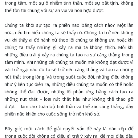
trong tâm, một sự ô nhiễm tinh thần, một sự bất tịnh, không
thể tồn tại chung với sự an vui và hòa hợp được.
Chúng ta khởi sự tạo ra phiền não bằng cách nào? Một lần
nữa, nếu tìm hiểu chúng ta sẽ thấy rõ. Chúng ta trở nên không
vui khi thấy ai đó hành xử theo lối chúng ta không ưa, hoặc khi
chúng ta thấy những gì xảy ra mà ta không thích. Mỗi khi
những điều trái ý xảy ra chúng ta tạo ra sự căng thẳng trong
tâm mình. Khi những cái chúng ta muốn mà không đạt được vì
vài trở ngại nào đó ta sẽ trở nên căng thẳng và tạo ra những
nút thắt trong lòng. Và trong suốt cuộc đời, những điều không
như ý liên tục diễn ra, những điều chúng ta muốn có thể hoặc
không thể đạt được, những lối phản ứng bằng cách tạo ra
những nút thắt – loại nút thắt hầu như không thể tháo gỡ
được – làm cho toàn bộ tinh thần và thể xác căng thẳng, đầy
phiền não khiến cho cuộc sống trở nên khổ sở.
Bây giờ, một cách để giải quyết vấn đề này là dàn xếp để
trong cuộc đời không có điều gì trái ý xảy ra, để mọi điều đều