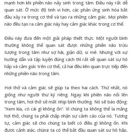
mạnh hơn khi phiền não nảy sinh trong tâm. Điều này rất dễ
quan sát. Ở mức độ tinh vi hơn, các phản ứng sinh hóa bắt
đầu xảy ra trong cơ thể và tạo ra những cảm giác. Mọi phiền
não đều tạo ra cảm giác này hay cảm giác khác trong cơ thể.
Điều này đưa đến một giải pháp thiết thực. Một người bình
thường không thể quan sát được những phiền não trừu
tượng trong tâm như sợ hãi, giận dữ, si mê. Nhưng với sự
hướng dẫn và tập luyện đúng cách thì rất dễ quan sát sự hô
hấp và cảm giác trên cơ thể, cả hai đều liên quan trực tiếp đến
những phiền não trong tâm.
Hơi thở và cảm giác sẽ giúp ta theo hai cách. Thứ nhất, nó
giống như người thư ký riêng. Ngay khi phiền não nổi lên
trong tâm, hơi thở sẽ mất nhịp bình thường. Nó sẽ báo động:
“Xem kìa, có cái gì không ổn”. Vì chúng ta không thể la mắng
hơi thở, chúng ta phải chấp nhận sự cảnh cáo của nó. Tương
tự, cảm giác sẽ cho chúng ta biết có điều gì không ổn. Khi
được cảnh giác, chúng ta có thể bắt đầu quan sát sự hô hấp,